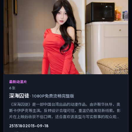
最新动漫片
6 张
深海囚徒
·
1080P免费流畅完整版
《深海囚徒》是一部中国台湾出品的动漫作品，由许鞍华执导，奥
斯卡·伊萨克等主演。反转设计合理可信，重温仍能发现新线索。影
片在上映后收获不俗口碑，适合喜欢该类型与写实叙事的观众观
看。
2515
180
2015-09-18