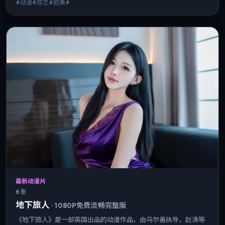
#动漫#综艺#欧美#
最新动漫片
6 张
地下旅人
·
1080P免费流畅完整版
《地下旅人》是一部英国出品的动漫作品，由乌尔善执导，赵涛等