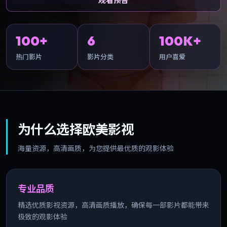
观看预告
100+
6
100K+
热门影片
影片分类
用户喜爱
为什么选择欧美影视
海量资源，高清画质，为您提供最优质的观影体验
专业品质
精选优质影视资源，高清画质播放，确保每一部影片都能带来
极致的观影体验