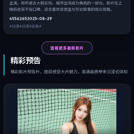
主演。视听语言大胆实验，城市空间成为角色的一部分。影片在上
映后收获不俗口碑，适合喜欢该类型与写实叙事的观众观看。
4556
265
2025-08-29
#动漫#动漫#欧美#
查看更多最新影片
精彩预告
精彩影片预告片，提前感受大片魅力，高清画质带来沉浸式体验