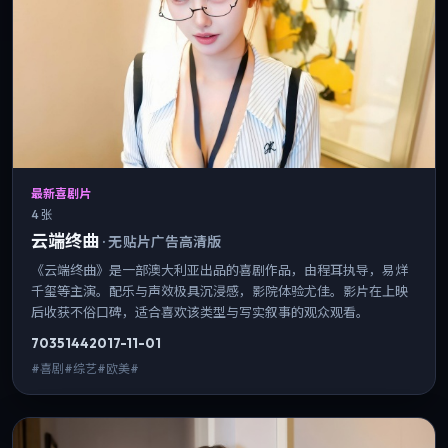
最新喜剧片
4 张
云端终曲
·
无贴片广告高清版
《云端终曲》是一部澳大利亚出品的喜剧作品，由程耳执导，易烊
千玺等主演。配乐与声效极具沉浸感，影院体验尤佳。影片在上映
后收获不俗口碑，适合喜欢该类型与写实叙事的观众观看。
7035
144
2017-11-01
#喜剧#综艺#欧美#