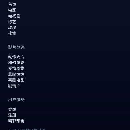
首页
电影
电视剧
综艺
动漫
搜索
影片分类
动作大片
科幻电影
爱情剧集
悬疑惊悚
喜剧电影
剧情片
用户服务
登录
注册
精彩预告