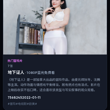
热门冒险片
7 张
地下证人
·
1080P蓝光免费看
《地下证人》是一部加拿大出品的冒险作品，由麦兆辉执导，沈腾
等主演。动作场面与情感戏平衡得当，既有燃点也有泪点。影片在
上映后收获不俗口碑，适合喜欢该类型与写实叙事的观众观看。
7568
245
2022-01-11
#冒险#电视剧#欧美#